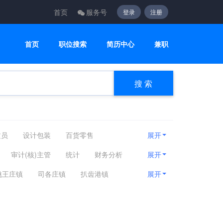
首页
服务号
登录
注册
首页
职位搜索
简历中心
兼职
搜 索
文员
设计包装
百货零售
展开
咨询顾问
电子通讯
医疗美容
审计(核)主管
统计
财务分析
展开
甲美睫
姚王庄镇
司各庄镇
扒齿港镇
展开
其他区域