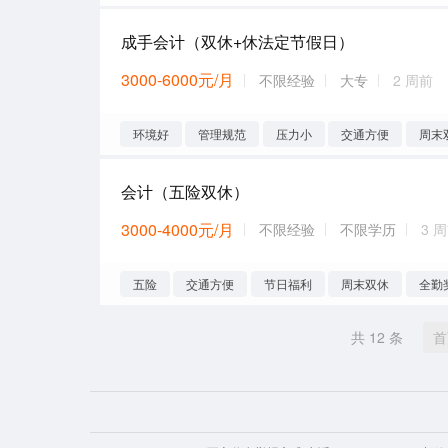
成手会计（双休+休法定节假日）
3000-6000元/月
不限经验
大专
2 周前
环境好
管理规范
压力小
交通方便
周末
会计（五险双休）
3000-4000元/月
不限经验
不限学历
3 
五险
交通方便
节日福利
周末双休
全勤
共 12 条
首