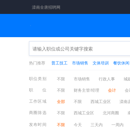
滦南全唐招聘网
热门推荐
普工技工
市场销售
文体培训
餐饮休闲
职位类别
不限
市场销售
行政人事
城
工厂工业
餐饮休闲
金融保险
职位
不限
财务主管/经理
会计
会
翻译法律
轻工工艺
化工制药
成本分析/核算
帐目(进出口)管理
工作区域
全部
不限
西城工业区
滦南
安各庄镇
程庄镇
青坨营镇
商圈筛选
不限
西城工业区
北河商圈
发布时间
不限
今天
三天内
一周内