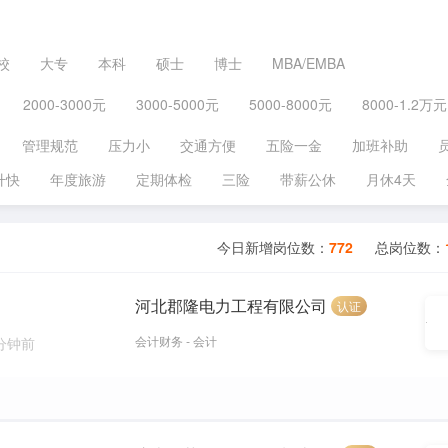
校
大专
本科
硕士
博士
MBA/EMBA
2000-3000元
3000-5000元
5000-8000元
8000-1.2万元
管理规范
压力小
交通方便
五险一金
加班补助
升快
年度旅游
定期体检
三险
带薪公休
月休4天
今日新增岗位数：
772
总岗位数：
河北郡隆电力工程有限公司
认证
会计财务 - 会计
 分钟前