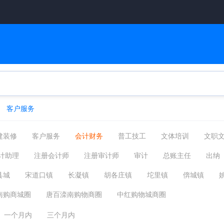
客户服务
建装修
客户服务
会计财务
普工技工
文体培训
文职
管理运营
物流贸易
司机后勤
网络硬件
机械仪表
计助理
注册会计师
注册审计师
审计
总账主任
出纳
摄影影视
能源环保
编辑发行
其他分类
小时工
美
营运会计经理
审计会计经理
会计财务其他相关职位
县城
宋道口镇
长凝镇
胡各庄镇
坨里镇
倴城镇
柏各庄镇
柳赞镇
南堡镇
方各庄镇
东黄坨镇
马城镇
南购商城圈
唐百滦南购物商圈
中红购物城商圈
一个月内
三个月内