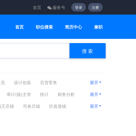
首页
服务号
登录
注册
首页
职位搜索
简历中心
兼职
搜 索
文员
设计包装
百货零售
展开
咨询顾问
电子通讯
医疗美容
审计(核)主管
统计
财务分析
展开
甲美睫
姚王庄镇
司各庄镇
扒齿港镇
展开
其他区域