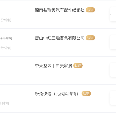
滦南县瑞奥汽车配件经销处
认证
1 分钟前
唐山中红三融畜禽有限公司
认证
[滦南县城]
8 分钟前
中天整装｜曲美家居
认证
极兔快递（元代风情街）
认证
 分钟前