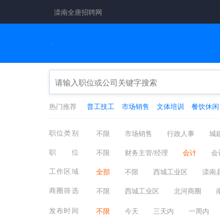
滦南全唐招聘网
热门推荐
普工技工
市场销售
文体培训
餐饮休闲
职位类别
不限
市场销售
行政人事
城
工厂工业
餐饮休闲
金融保险
职位
不限
财务主管/经理
会计
会
翻译法律
轻工工艺
化工制药
成本分析/核算
帐目(进出口)管理
工作区域
全部
不限
西城工业区
滦南
安各庄镇
程庄镇
青坨营镇
商圈筛选
不限
西城工业区
北河商圈
发布时间
不限
今天
三天内
一周内