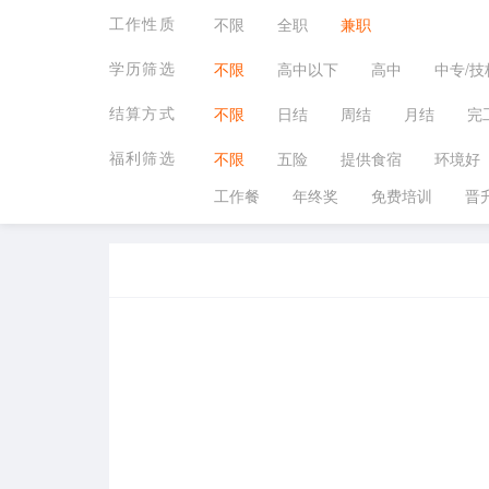
工作性质
不限
全职
兼职
学历筛选
不限
高中以下
高中
中专/技
结算方式
不限
日结
周结
月结
完
福利筛选
不限
五险
提供食宿
环境好
工作餐
年终奖
免费培训
晋