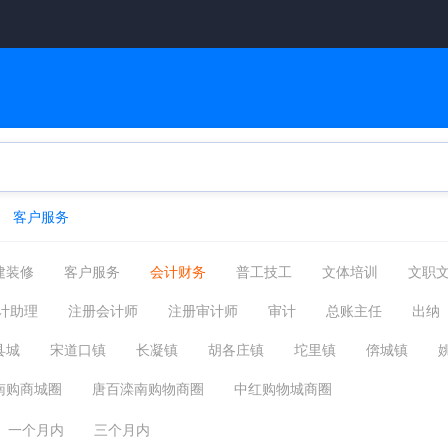
客户服务
建装修
客户服务
会计财务
普工技工
文体培训
文职
管理运营
物流贸易
司机后勤
网络硬件
机械仪表
计助理
注册会计师
注册审计师
审计
总账主任
出纳
摄影影视
能源环保
编辑发行
其他分类
小时工
美
营运会计经理
审计会计经理
会计财务其他相关职位
县城
宋道口镇
长凝镇
胡各庄镇
坨里镇
倴城镇
柏各庄镇
柳赞镇
南堡镇
方各庄镇
东黄坨镇
马城镇
南购商城圈
唐百滦南购物商圈
中红购物城商圈
一个月内
三个月内