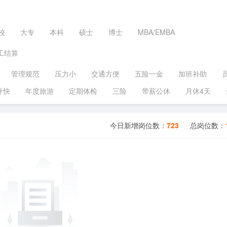
校
大专
本科
硕士
博士
MBA/EMBA
工结算
管理规范
压力小
交通方便
五险一金
加班补助
升快
年度旅游
定期体检
三险
带薪公休
月休4天
今日新增岗位数：
723
总岗位数：