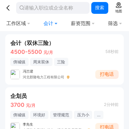
搜索
地图
工作区域
会计
薪资范围
筛选
会计（双休三险）
4500-5500
58秒前
元/月
倴城镇
周末双休
三险
冯兰珺
打电话
河北郡隆电力工程有限公司
企划员
3700
2分钟前
元/月
倴城镇
环境好
管理规范
压力小
...
李先生
打电话