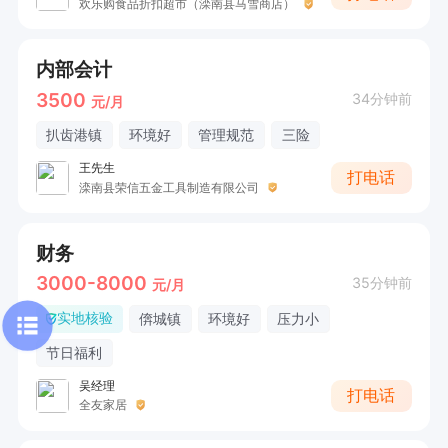
欢乐购食品折扣超市（滦南县马雪商店）
内部会计
3500
34分钟前
元/月
扒齿港镇
环境好
管理规范
三险
王先生
打电话
滦南县荣信五金工具制造有限公司
财务
3000-8000
35分钟前
元/月
实地核验
倴城镇
环境好
压力小
节日福利
吴经理
打电话
全友家居