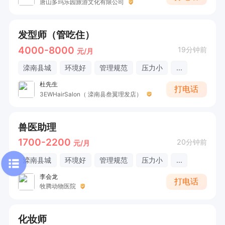
唐山多玛乐园旅游文化有限公司
发型师（管吃住）
4000-8000
19分钟前
元/月
滦南县城
环境好
管理规范
压力小
...
杜先生
打电话
3EWHairSalon（ 滦南县叁翼理发店）
兽医助理
1700-2200
20分钟前
元/月
滦南县城
环境好
管理规范
压力小
...
李会龙
打电话
牧腾动物医院
化妆师