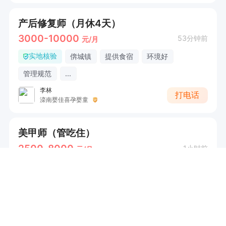
产后修复师（月休4天）
3000-10000
53分钟前
元/月
实地核验
倴城镇
提供食宿
环境好
管理规范
...
李林
打电话
滦南婴佳喜孕婴童
美甲师（管吃住）
2500-8000
1小时前
元/月
滦南县城
提供食宿
环境好
管理规范
...
杜先生
打电话
3EWHairSalon（ 滦南县叁翼理发店）
美发烫染师学徒