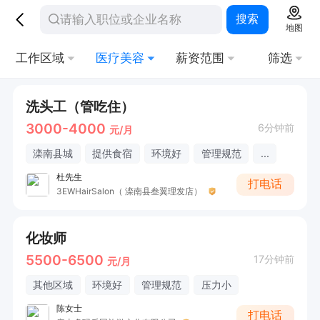
搜索
地图
工作区域
医疗美容
薪资范围
筛选
洗头工（管吃住）
3000-4000
6分钟前
元/月
滦南县城
提供食宿
环境好
管理规范
...
杜先生
打电话
3EWHairSalon（ 滦南县叁翼理发店）
化妆师
5500-6500
17分钟前
元/月
其他区域
环境好
管理规范
压力小
陈女士
打电话