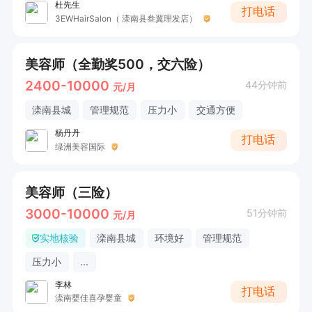
杜先生
打电话
3EWHairSalon（ 滦南县叁翼理发店）
美容师（全勤奖500，交六险）
2400-10000
44分钟前
元/月
滦南县城
管理规范
压力小
交通方便
杨丹丹
打电话
绿洲美容国际
美容师（三险）
3000-10000
51分钟前
元/月
实地核验
滦南县城
环境好
管理规范
压力小
...
李林
打电话
滦南婴佳喜孕婴童