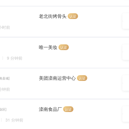
老北街烤骨头
认证
 小时前
唯一美妆
认证
9 分钟前
美团滦南运营中心
认证
南县城]
 分钟前
滦南食品厂
认证
业区]
31 分钟前