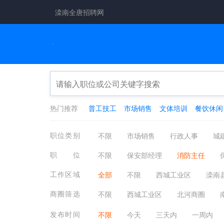
滦南全唐招聘网
热门推荐
普工技工
市场销售
文体培训
餐饮休闲
职位类别
不限
市场销售
行政人事
城
工厂工业
餐饮休闲
金融保险
职位
不限
保安部经理
消防主任
翻译法律
轻工工艺
化工制药
司机后勤其他相关职位
辅警
工作区域
全部
不限
西城工业区
滦南
安各庄镇
程庄镇
青坨营镇
商圈筛选
不限
西城工业区
北河商圈
发布时间
不限
今天
三天内
一周内