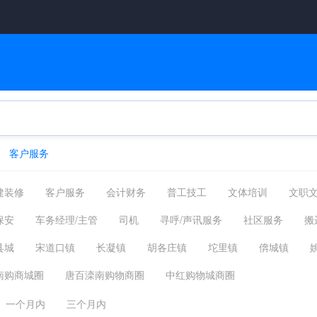
客户服务
建装修
客户服务
会计财务
普工技工
文体培训
文职
管理运营
物流贸易
司机后勤
网络硬件
机械仪表
保安
车务经理/主管
司机
寻呼/声讯服务
社区服务
搬
摄影影视
能源环保
编辑发行
其他分类
小时工
美
县城
宋道口镇
长凝镇
胡各庄镇
坨里镇
倴城镇
柏各庄镇
柳赞镇
南堡镇
方各庄镇
东黄坨镇
马城镇
南购商城圈
唐百滦南购物商圈
中红购物城商圈
一个月内
三个月内