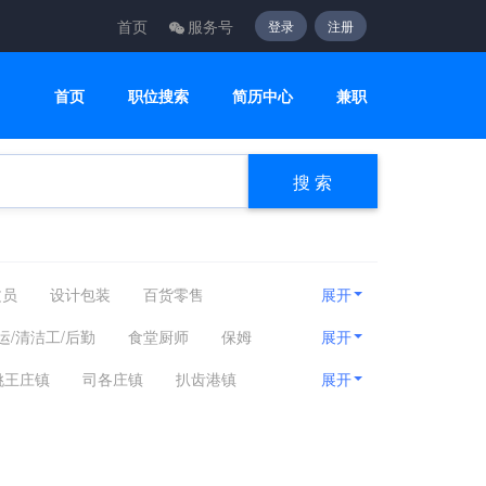
首页
服务号
登录
注册
首页
职位搜索
简历中心
兼职
搜 索
文员
设计包装
百货零售
展开
咨询顾问
电子通讯
医疗美容
运/清洁工/后勤
食堂厨师
保姆
展开
甲美睫
姚王庄镇
司各庄镇
扒齿港镇
展开
其他区域